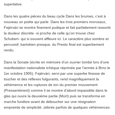
superlative.
Dans les quatre pièces du beau cycle
Dans les brumes
, c’est à
nouveau un poète qui parle. Dans les trois premiers morceaux,
Fejérvári se montre finement pudique et fait parfaitement ressortir
la douleur discrète -si proche de celle qu’on trouve chez
Schubert- qui si souvent affleure ici. Le caractère plus sombre et
percussif, bartokien presque, du
Presto
final est superbement
rendu.
Dans la
Sonate
(écrite en mémoire d’un ouvrier tombé lors d’une
manifestation nationaliste tchèque réprimée par l’armée à Brno le
1er octobre 1905), Fejérvári, servi par une superbe finesse de
toucher et des réflexes fulgurants, rend magnifiquement la
véhémence et les ruptures de ton du premier mouvement
(
Pressentiment
) comme il se montre d’abord impassible dans le
glas qui ouvre la deuxième partie (
Mort
) puis se transforme en
marche funèbre avant de déboucher sur une résignation
empreinte de simplicité, zébrée parfois de quelques véhémences.