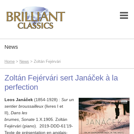
News
Home
>
News
> Zoltán Fejérvári
Zoltán Fejérvári sert Janáček à la
perfection
Leos Janáček
(1854-1928) :
Sur un
sentier broussailleux
(livres I et
II),
Dans les
brumes
,
Sonate
1.X.1905.
Zoltán
Fejérvári (piano).
2019-DDD-61’19-
Texte de présentation en anglais-