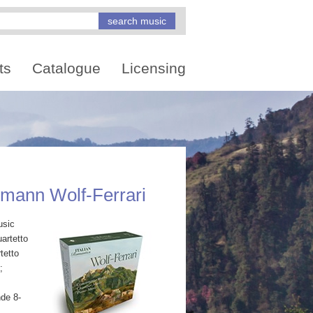
ts
Catalogue
Licensing
mann Wolf-Ferrari
usic
artetto
tetto
;
nde 8-