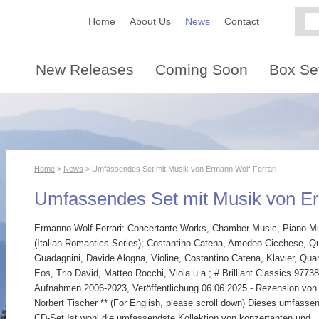
Home
About Us
News
Contact
New Releases
Coming Soon
Box Se
Home
>
News
> Umfassendes Set mit Musik von Ermann Wolf-Ferrari
Umfassendes Set mit Musik von Er
Ermanno Wolf-Ferrari: Concertante Works, Chamber Music, Piano M
(Italian Romantics Series); Costantino Catena, Amedeo Cicchese, Qu
Guadagnini, Davide Alogna, Violine, Costantino Catena, Klavier, Quar
Eos, Trio David, Matteo Rocchi, Viola u.a.; # Brilliant Classics 97738
Aufnahmen 2006-2023, Veröffentlichung 06.06.2025 - Rezension von
Norbert Tischer ** (For English, please scroll down) Dieses umfasse
CD-Set Ist wohl die umfassendste Kollektion von konzertanten und