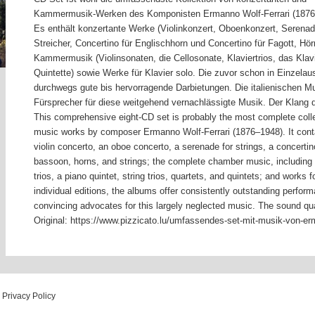
Kammermusik-Werken des Komponisten Ermanno Wolf-Ferrari (1876
Es enthält konzertante Werke (Violinkonzert, Oboenkonzert, Serenad
Streicher, Concertino für Englischhorn und Concertino für Fagott, Hör
Kammermusik (Violinsonaten, die Cellosonate, Klaviertrios, das Klavie
Quintette) sowie Werke für Klavier solo. Die zuvor schon in Einzelau
durchwegs gute bis hervorragende Darbietungen. Die italienischen M
Fürsprecher für diese weitgehend vernachlässigte Musik. Der Klang d
This comprehensive eight-CD set is probably the most complete coll
music works by composer Ermanno Wolf-Ferrari (1876–1948). It conta
violin concerto, an oboe concerto, a serenade for strings, a concertino
bassoon, horns, and strings; the complete chamber music, including v
trios, a piano quintet, string trios, quartets, and quintets; and works f
individual editions, the albums offer consistently outstanding perfor
convincing advocates for this largely neglected music. The sound qual
Original: https://www.pizzicato.lu/umfassendes-set-mit-musik-von-erm
Privacy Policy