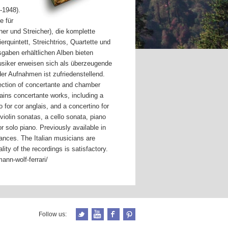
-1948).
e für
ner und Streicher), die komplette
rquintett, Streichtrios, Quartette und
sgaben erhältlichen Alben bieten
usiker erweisen sich als überzeugende
er Aufnahmen ist zufriedenstellend.
ection of concertante and chamber
ins concertante works, including a
 for cor anglais, and a concertino for
iolin sonatas, a cello sonata, piano
or solo piano. Previously available in
mances. The Italian musicians are
ity of the recordings is satisfactory.
ann-wolf-ferrari/
Follow us: