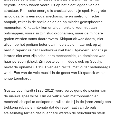
Veyron-Lacroix waren vooral uit op het bloot leggen van de
structuur. Ritmische energie is cruciaal voor zijn spel. Het grote
risico daarbij is een nogal mechanische en metronomische
aanpak, zeker in de snelle delen en op minder geïnspireerde
momenten. Kirkpatrick kon er al een enkele keer niet aan
ontsnappen, vooral in zijn studio-opnamen, maar de mindere
goden werden soms doordravers. Kirkpatrick was daarbij niet
alleen op het podium beter dan in de studio, maar ook op zijn
best in repertoire dat Landowska niet had uitgevoerd, zodat zijn
lerares niet over zijn schouders meespeelde, zo dominant was
haar persoonlijkheid. Zijn beste cd, inmiddels ook op Spotify,
bevat de opname uit 1961 van een recital met louter hedendaags
werk. Een van de vele musici in de geest van Kirkpatrick was de
jonge Leonhardt.
Gustav Leonhardt (1928-2012) werd vervolgens de pionier van
de nieuwe speelwijze. Om de valkuil van metronomisch en
mechanisch spel te ontlopen ontwikkelde hij in de jaren zestig een
trekkerig rubato en ritenuto dat de regelmaat van de puls
stelselmatig tart en dat in langere werken de structuurzin sterk