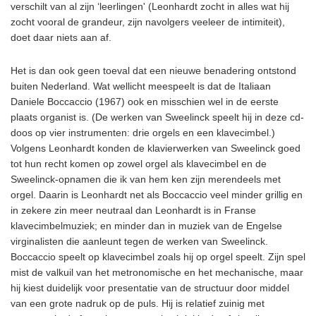
verschilt van al zijn ‘leerlingen' (Leonhardt zocht in alles wat hij
zocht vooral de grandeur, zijn navolgers veeleer de intimiteit),
doet daar niets aan af.
Het is dan ook geen toeval dat een nieuwe benadering ontstond
buiten Nederland. Wat wellicht meespeelt is dat de Italiaan
Daniele Boccaccio (1967) ook en misschien wel in de eerste
plaats organist is. (De werken van Sweelinck speelt hij in deze cd-
doos op vier instrumenten: drie orgels en een klavecimbel.)
Volgens Leonhardt konden de klavierwerken van Sweelinck goed
tot hun recht komen op zowel orgel als klavecimbel en de
Sweelinck-opnamen die ik van hem ken zijn merendeels met
orgel. Daarin is Leonhardt net als Boccaccio veel minder grillig en
in zekere zin meer neutraal dan Leonhardt is in Franse
klavecimbelmuziek; en minder dan in muziek van de Engelse
virginalisten die aanleunt tegen de werken van Sweelinck.
Boccaccio speelt op klavecimbel zoals hij op orgel speelt. Zijn spel
mist de valkuil van het metronomische en het mechanische, maar
hij kiest duidelijk voor presentatie van de structuur door middel
van een grote nadruk op de puls. Hij is relatief zuinig met