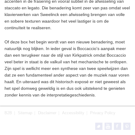
accenten in de frasering en vooral subtiel in de afwisseling van
staccato en legato. Die benadering komt zeer van pas omdat veel
klavierwerken van Sweelinck een afwisseling brengen van volle
en sobere texturen waardoor het veel lastiger is om de
continuïteit te realiseren.
Of deze box het begin wordt van een nieuwe benadering, moet
natuurlijk nog blijken. In ieder geval is Boccaccio's aanpak meer
dan een terugkeer naar de stijl van Kirkpatrick omdat Boccaccio
veel beter in staat is de valkuil van het mechanische te ontlopen.
Zijn spel is wellicht meer een synthese van twee speelwijzen dan
dat ze een fundamenteel ander aspect van de muziek naar voren
haalt. En uiteraard was dit historisch exposé er niet geweest als
het spel domweg geweldig is en dus ook uitstekend te genieten
zonder kennis van de interpretatiegeschiedenis.
B2B
Sitemap
Disclaimer
Accessibility
Privacy Policy