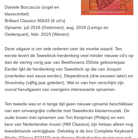
Daniele Boccaccio (orgel en
klavecimbel)
Brilliant Classics 95643 (6 cd's)
Opname: juli 2018 (Ostönnen), aug. 2018 (Lemgo en
Oederquart), febr. 2019 (Wenen)
Deze uitgave is om vele redenen zeer de moeite waard. Ten
eerste levert de Sweelinck-herdenking veel minder nieuwe cd's op
dan de viering vorig jaar van Beethovens 250ste geboortejaar.
Eerder lijkt de herdenking van Sweelinck op die van Josquin
(overleden een eeuw eerder), Diepenbrock (drie eeuwen later) en
Stravinsky (vijftig jaar geleden), Wat er van hen verschijnt zijn
vooral heruitgaven van overigens interessante opnamen.
Ten tweede was er in lange tijd geen nieuwe opname beschikbaar
van een omvangrijke collectie met Sweelincks klaviermuziek. De
oude boxen met opnamen van Ton Koopman (Philips) en een
keur van Nederlandse musici (NM Classics) zijn helaas alleen nog
tweedehands verkrijgbaar. Gelukkig is de box
Complete Keyboard
Works
(Glossa 922410) met diverse Nederlandse musici nog wel