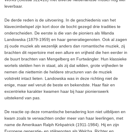
leverbaar.
De derde reden is de uitvoering. In de geschiedenis van het
klavecimbelspel zijn kort door de bocht gezegd drie tradities te
onderscheiden. De eerste is die van de pioniers als Wanda
Landowska (1879-1959) en haar generatiegenoten. Ook al zagen
zij oude muziek als wezenlijk anders dan romantische muziek, zij
brachten dit repertoire met een allure en vrijheid die hen eerder in
de buurt brachten van Mengelberg en Furtwängler. Hun klassieke
wortels stelden hen in staat, als zij dat wilden, grote vrijheden te
nemen die niettemin de heldere structuren van de muziek
volstrekt intact lieten. Landowska was in deze richting niet de
enige, maar wel veruit de beste en bekendste. Haar flair en
excentrieke karakter kwamen haar bij haar pionierswerk
uitstekend van pas.
De reactie op deze romantische benadering kon niet uitblijven en
kwam zoals te verwachten onder meer van haar leerlingen, met
name de Amerikaan Ralph Kirkpatrick (1911-1984). Hij en zijn
Europese generatie- en stijlgenoten als Walcha, Richter en