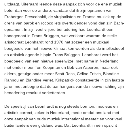
uitdaagt. Uiteraard leende deze aanpak zich voor de ene muziek
beter dan voor de andere, vandaar dat ik zijn opnamen van
Froberger, Frescobaldi, de virginalisten en Franse muziek op de
grens van barok en rococo iets overtuigender vond dan zijn Bach-
opnamen. In zijn veel vrijere benadering had Leonhardt een
bondgenoot in Frans Brüggen, wat verklaart waarom de steile
aristocraat Leonhardt rond 1970 net zozeer een muzikaal
boegbeeld van het nieuwe klimaat kon worden als de intellectueel
en artistiek ogende hippie Frans Brüggen. Leonhardt werd het
boegbeeld van een nieuwe speelwijze, met name in Nederland
met onder meer Ton Koopman en Bob van Asperen, maar ook
elders, getuige onder meer Scott Ross, Céline Frisch, Blandine
Rannou en Blandine Verlet. Kirkpatrick constateerde in zijn laatste
jaren met onbegrip dat de aanhangers van de nieuwe richting zijn
benadering resoluut verketterden.
De speelstijl van Leonhardt is nog steeds bon ton, modieus en
artistiek correct, zeker in Nederland, mede omdat ons land met
onze aanpak van oude muziek international meetelt en voor veel
buitenlanders een gidsland was. Dat Leonhardt in één opzicht