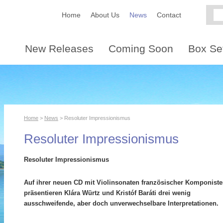
Home
About Us
News
Contact
New Releases
Coming Soon
Box Se
Home
>
News
> Resoluter Impressionismus
Resoluter Impressionismus
Resoluter Impressionismus
Auf ihrer neuen CD mit Violinsonaten französischer Komponist
präsentieren Klára Würtz und Kristóf Baráti drei wenig
ausschweifende, aber doch unverwechselbare Interpretationen.