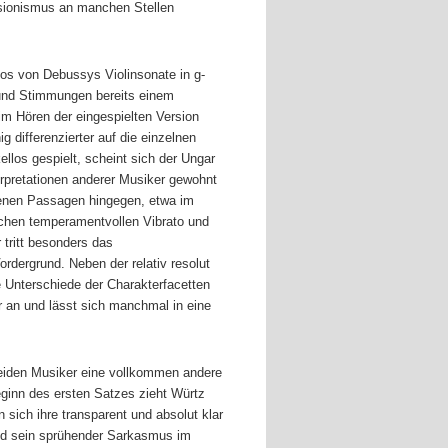
ssionismus an manchen Stellen
Duos von Debussys Violinsonate in g-
n und Stimmungen bereits einem
im Hören der eingespielten Version
 differenzierter auf die einzelnen
llos gespielt, scheint sich der Ungar
rpretationen anderer Musiker gewohnt
ssenen Passagen hingegen, etwa im
pischen temperamentvollen Vibrato und
 tritt besonders das
dergrund. Neben der relativ resolut
ie Unterschiede der Charakterfacetten
r an und lässt sich manchmal in eine
 beiden Musiker eine vollkommen andere
eginn des ersten Satzes zieht Würtz
 sich ihre transparent und absolut klar
und sein sprühender Sarkasmus im