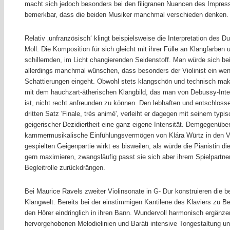
macht sich jedoch besonders bei den filigranen Nuancen des Impre
bemerkbar, dass die beiden Musiker manchmal verschieden denken.
Relativ ‚unfranzösisch‘ klingt beispielsweise die Interpretation des 
Moll. Die Komposition für sich gleicht mit ihrer Fülle an Klangfarbe
schillernden, im Licht changierenden Seidenstoff. Man würde sich be
allerdings manchmal wünschen, dass besonders der Violinist ein wenig
Schattierungen eingeht. Obwohl stets klangschön und technisch make
mit dem hauchzart-ätherischen Klangbild, das man von Debussy-Inte
ist, nicht recht anfreunden zu können. Den lebhaften und entschlo
dritten Satz 'Finale, très animé', verleiht er dagegen mit seinem ty
geigerischer Dezidiertheit eine ganz eigene Intensität. Demgegenüber
kammermusikalische Einfühlungsvermögen von Klára Würtz in den Vor
gespielten Geigenpartie wirkt es bisweilen, als würde die Pianistin d
gern maximieren, zwangsläufig passt sie sich aber ihrem Spielpartne
Begleitrolle zurückdrängen.
Bei Maurice Ravels zweiter Violinsonate in G- Dur konstruieren die
Klangwelt. Bereits bei der einstimmigen Kantilene des Klaviers zu B
den Hörer eindringlich in ihren Bann. Wundervoll harmonisch ergänzen
hervorgehobenen Melodielinien und Baráti intensive Tongestaltung 