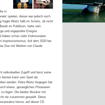
te in
ate' spielen, dieser war jedoch noch
ng fragte Würtz halb im Scherz, ob nicht
 Baráti im Publikum, hatte sein
ige und ungeprobte Ereignis
d haben schon viele Violinsonaten
hen Impressionismus: Auf dem 2020 bei
t das Duo mit Werken von Claude
h individuellen Zugriff und lässt seine
Am besten kann sein Spiel als
eben werden. Klára Würtz hingegen hat
durch klares, gesangliches Phrasieren
el zu legen. Die beiden Musiker mit
icht nie zusammen gespielt. Diese
onsansätze hervor, auf dieser CD