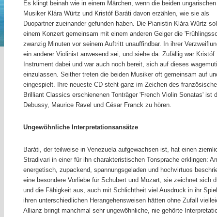
Es klingt beinah wie in einem Märchen, wenn die beiden ungarischen
Musiker Klára Würtz und Kristóf Baráti davon erzählen, wie sie als
Duopartner zueinander gefunden haben. Die Pianistin Klára Würtz soll
einem Konzert gemeinsam mit einem anderen Geiger die 'Frühlingsson
zwanzig Minuten vor seinem Auftritt unauffindbar. In ihrer Verzweiflu
ein anderer Violinist anwesend sei, und siehe da: Zufällig war Kristóf
Instrument dabei und war auch noch bereit, sich auf dieses wagemut
einzulassen. Seither treten die beiden Musiker oft gemeinsam auf un
eingespielt. Ihre neueste CD steht ganz im Zeichen des französisc
Brilliant Classics erschienenen Tonträger 'French Violin Sonatas' is
Debussy, Maurice Ravel und César Franck zu hören.
Ungewöhnliche Interpretationsansätze
Baráti, der teilweise in Venezuela aufgewachsen ist, hat einen ziemlic
Stradivari in einer für ihn charakteristischen Tonsprache erklingen: 
energetisch, zupackend, spannungsgeladen und hochvirtuos beschri
eine besondere Vorliebe für Schubert und Mozart, sie zeichnet sich 
und die Fähigkeit aus, auch mit Schlichtheit viel Ausdruck in ihr Spi
ihren unterschiedlichen Herangehensweisen hätten ohne Zufall vielle
Allianz bringt manchmal sehr ungewöhnliche, nie gehörte Interpretati