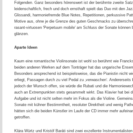
Folgenden. Ganz besonders hörenswert ist der berühmte zweite Satz '
leidenschaftlich, frech und doch ernsthaft spielt das Duo mit den Ja
Glissandi, harmoniefremde Blue Notes, Repetitionen, perkussive Pat
Motive aus, ohne je die Grenze des guten Geschmacks zu überschre
rasant-virtuosen 'Perpetuum mobile' am Schluss der Sonate können b
glänzen.
Aparte Ideen
Kaum eine romantische Violinsonate ist wohl so berühmt wie Francks
beiden anderen Werken auf dem Tonträger hat das ungarische Ensemb
Besonders ansprechend ist beispielsweise, das die Pianistin nicht wi
erliegt, Passagen durch zu viel Pedal zu ‚verwaschen‘. Andererseits 
jedoch der Wunsch offen, sie würde die Rubati und die Harmoniewech
auch an Extrempunkten stets gesammelt wirkt. Das Klavier hat bei d
Aufgabe und ist nicht selten mehr im Fokus als die Violine. Gemeinsa
Sonate mit kühner Bestimmtheit, resoluter Direktheit und wenig Path
hätten sich die beiden Künstler im Laufe der CD immer mehr aufeina
getroffen.
Klára Würtz und Kristóf Baráti sind zwei exzellente Instrumentalist