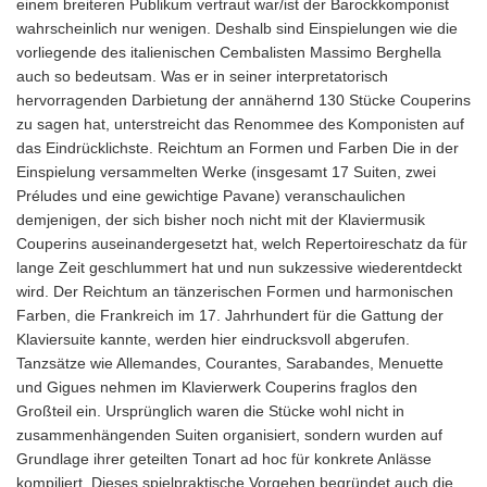
einem breiteren Publikum vertraut war/ist der Barockkomponist
wahrscheinlich nur wenigen. Deshalb sind Einspielungen wie die
vorliegende des italienischen Cembalisten Massimo Berghella
auch so bedeutsam. Was er in seiner interpretatorisch
hervorragenden Darbietung der annähernd 130 Stücke Couperins
zu sagen hat, unterstreicht das Renommee des Komponisten auf
das Eindrücklichste. Reichtum an Formen und Farben Die in der
Einspielung versammelten Werke (insgesamt 17 Suiten, zwei
Préludes und eine gewichtige Pavane) veranschaulichen
demjenigen, der sich bisher noch nicht mit der Klaviermusik
Couperins auseinandergesetzt hat, welch Repertoireschatz da für
lange Zeit geschlummert hat und nun sukzessive wiederentdeckt
wird. Der Reichtum an tänzerischen Formen und harmonischen
Farben, die Frankreich im 17. Jahrhundert für die Gattung der
Klaviersuite kannte, werden hier eindrucksvoll abgerufen.
Tanzsätze wie Allemandes, Courantes, Sarabandes, Menuette
und Gigues nehmen im Klavierwerk Couperins fraglos den
Großteil ein. Ursprünglich waren die Stücke wohl nicht in
zusammenhängenden Suiten organisiert, sondern wurden auf
Grundlage ihrer geteilten Tonart ad hoc für konkrete Anlässe
kompiliert. Dieses spielpraktische Vorgehen begründet auch die