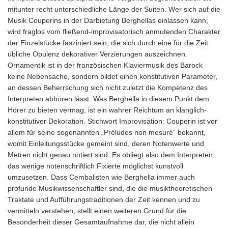
mitunter recht unterschiedliche Länge der Suiten. Wer sich auf die
Musik Couperins in der Darbietung Berghellas einlassen kann,
wird fraglos vom fließend-improvisatorisch anmutenden Charakter
der Einzelstücke fasziniert sein, die sich durch eine für die Zeit
übliche Opulenz dekorativer Verzierungen auszeichnen.
Ornamentik ist in der französischen Klaviermusik des Barock
keine Nebensache, sondern bildet einen konstitutiven Parameter,
an dessen Beherrschung sich nicht zuletzt die Kompetenz des
Interpreten abhören lässt. Was Berghella in diesem Punkt dem
Hörer zu bieten vermag, ist ein wahrer Reichtum an klanglich-
konstitutiver Dekoration. Stichwort Improvisation: Couperin ist vor
allem für seine sogenannten „Préludes non mesuré“ bekannt,
womit Einleitungsstücke gemeint sind, deren Notenwerte und
Metren nicht genau notiert sind. Es obliegt also dem Interpreten,
das wenige notenschriftlich Fixierte möglichst kunstvoll
umzusetzen. Dass Cembalisten wie Berghella immer auch
profunde Musikwissenschaftler sind, die die musiktheoretischen
Traktate und Aufführungstraditionen der Zeit kennen und zu
vermitteln verstehen, stellt einen weiteren Grund für die
Besonderheit dieser Gesamtaufnahme dar, die nicht allein