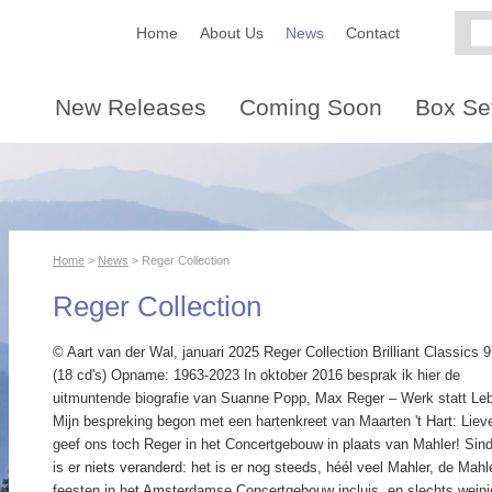
Home
About Us
News
Contact
New Releases
Coming Soon
Box Se
Home
>
News
> Reger Collection
Reger Collection
© Aart van der Wal, januari 2025 Reger Collection Brilliant Classics 
(18 cd's) Opname: 1963-2023 In oktober 2016 besprak ik hier de
uitmuntende biografie van Suanne Popp, Max Reger – Werk statt Le
Mijn bespreking begon met een hartenkreet van Maarten 't Hart: Liev
geef ons toch Reger in het Concertgebouw in plaats van Mahler! Sin
is er niets veranderd: het is er nog steeds, héél veel Mahler, de Mahl
feesten in het Amsterdamse Concertgebouw incluis, en slechts weini