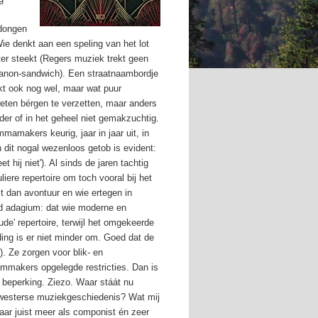
ldongen
ie denkt aan een speling van het lot
hter steekt (Regers muziek trekt geen
canon-sandwich). Een straatnaambordje
ukt ook nog wel, maar wat puur
weten bérgen te verzetten, maar anders
er of in het geheel niet gemakzuchtig.
mmamakers keurig, jaar in jaar uit, in
dit nogal wezenloos getob is evident:
t hij niet'). Al sinds de jaren tachtig
ere repertoire om toch vooral bij het
st dan avontuur en wie ertegen in
nd adagium: dat wie moderne en
de' repertoire, terwijl het omgekeerde
ing is er niet minder om. Goed dat de
). Ze zorgen voor blik- en
ammakers opgelegde restricties. Dan is
 beperking. Ziezo. Waar stáát nu
e westerse muziekgeschiedenis? Wat mij
maar juist meer als componist én zeer