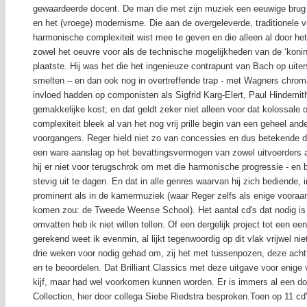
gewaardeerde docent. De man die met zijn muziek een eeuwige brug w
en het (vroege) modernisme. Die aan de overgeleverde, traditionele 
harmonische complexiteit wist mee te geven en die alleen al door he
zowel het oeuvre voor als de technische mogelijkheden van de ‘koning
plaatste. Hij was het die het ingenieuze contrapunt van Bach op uiter
smelten – en dan ook nog in overtreffende trap - met Wagners chroma
invloed hadden op componisten als Sigfrid Karg-Elert, Paul Hindemit
gemakkelijke kost; en dat geldt zeker niet alleen voor dat kolossale
complexiteit bleek al van het nog vrij prille begin van een geheel ande
voorgangers. Reger hield niet zo van concessies en dus betekende de
een ware aanslag op het bevattingsvermogen van zowel uitvoerders 
hij er niet voor terugschrok om met die harmonische progressie - en b
stevig uit te dagen. En dat in alle genres waarvan hij zich bediende, 
prominent als in de kamermuziek (waar Reger zelfs als enige vooraa
komen zou: de Tweede Weense School). Het aantal cd's dat nodig is
omvatten heb ik niet willen tellen. Of een dergelijk project tot een 
gerekend weet ik evenmin, al lijkt tegenwoordig op dit vlak vrijwel nie
drie weken voor nodig gehad om, zij het met tussenpozen, deze achtti
en te beoordelen. Dat Brilliant Classics met deze uitgave voor enige 
kijf, maar had wel voorkomen kunnen worden. Er is immers al een doo
Collection, hier door collega Siebe Riedstra besproken.Toen op 11 cd'