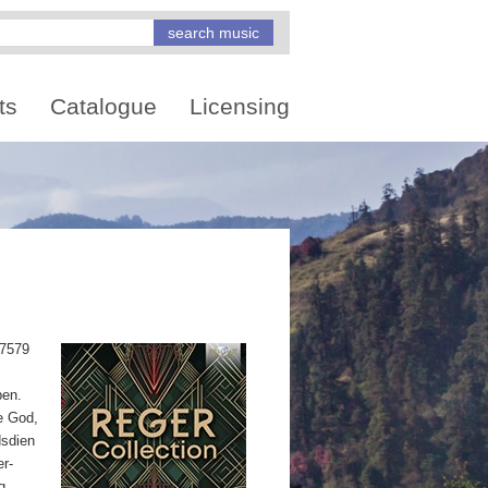
ts
Catalogue
Licensing
97579
ben.
e God,
dsdien
er-
g