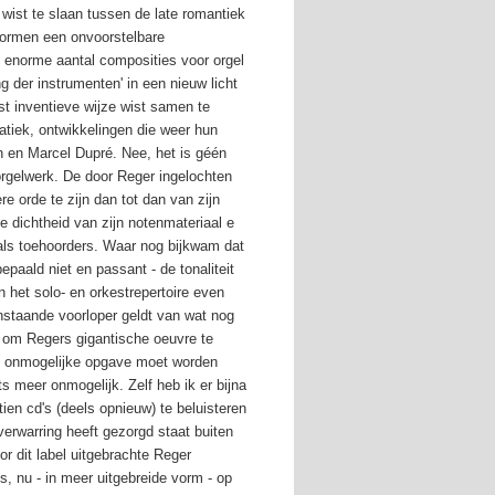
ist te slaan tussen de late romantiek
vormen een onvoorstelbare
t enorme aantal composities voor orgel
 der instrumenten' in een nieuw licht
st inventieve wijze wist samen te
tiek, ontwikkelingen die weer hun
h en Marcel Dupré. Nee, het is géén
 orgelwerk. De door Reger ingelochten
re orde te zijn dan tot dan van zijn
 dichtheid van zijn notenmateriaal e
als toehoorders. Waar nog bijkwam dat
epaald niet en passant - de tonaliteit
in het solo- en orkestrepertoire even
nstaande voorloper geldt van wat nog
 om Regers gigantische oeuvre te
een onmogelijke opgave moet worden
ts meer onmogelijk. Zelf heb ik er bijna
en cd's (deels opnieuw) te beluisteren
verwarring heeft gezorgd staat buiten
r dit label uitgebrachte Reger
s, nu - in meer uitgebreide vorm - op