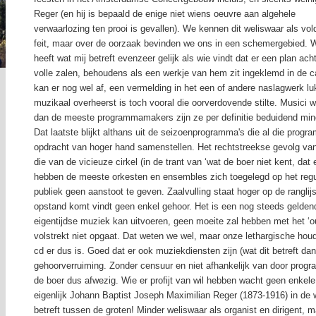
Reger (en hij is bepaald de enige niet wiens oeuvre aan algehele
verwaarlozing ten prooi is gevallen). We kennen dit weliswaar als vo
feit, maar over de oorzaak bevinden we ons in een schemergebied. W
heeft wat mij betreft evenzeer gelijk als wie vindt dat er een plan ac
volle zalen, behoudens als een werkje van hem zit ingeklemd in de 
kan er nog wel af, een vermelding in het een of andere naslagwerk l
muzikaal overheerst is toch vooral die oorverdovende stilte. Musici 
dan de meeste programmamakers zijn ze per definitie beduidend mind
Dat laatste blijkt althans uit de seizoenprogramma's die al die progra
opdracht van hoger hand samenstellen. Het rechtstreekse gevolg van 
die van de vicieuze cirkel (in de trant van ‘wat de boer niet kent, dat ee
hebben de meeste orkesten en ensembles zich toegelegd op het reguli
publiek geen aanstoot te geven. Zaalvulling staat hoger op de ranglij
opstand komt vindt geen enkel gehoor. Het is een nog steeds gelde
eigentijdse muziek kan uitvoeren, geen moeite zal hebben met het ‘ou
volstrekt niet opgaat. Dat weten we wel, maar onze lethargische houd
cd er dus is. Goed dat er ook muziekdiensten zijn (wat dit betreft dan
gehoorverruiming. Zonder censuur en niet afhankelijk van door progr
de boer dus afwezig. Wie er profijt van wil hebben wacht geen enkele
eigenlijk Johann Baptist Joseph Maximilian Reger (1873-1916) in d
betreft tussen de groten! Minder weliswaar als organist en dirigent, 