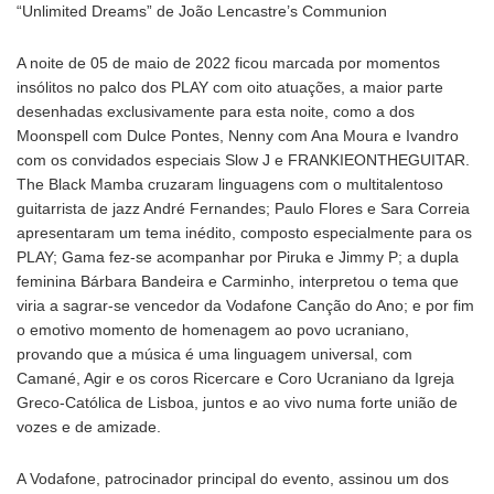
“Unlimited Dreams” de João Lencastre’s Communion
A noite de 05 de maio de 2022 ficou marcada por momentos
insólitos no palco dos PLAY com oito atuações, a maior parte
desenhadas exclusivamente para esta noite, como a dos
Moonspell com Dulce Pontes, Nenny com Ana Moura e Ivandro
com os convidados especiais Slow J e FRANKIEONTHEGUITAR.
The Black Mamba cruzaram linguagens com o multitalentoso
guitarrista de jazz André Fernandes; Paulo Flores e Sara Correia
apresentaram um tema inédito, composto especialmente para os
PLAY; Gama fez-se acompanhar por Piruka e Jimmy P; a dupla
feminina Bárbara Bandeira e Carminho, interpretou o tema que
viria a sagrar-se vencedor da Vodafone Canção do Ano; e por fim
o emotivo momento de homenagem ao povo ucraniano,
provando que a música é uma linguagem universal, com
Camané, Agir e os coros Ricercare e Coro Ucraniano da Igreja
Greco-Católica de Lisboa, juntos e ao vivo numa forte união de
vozes e de amizade.
A Vodafone, patrocinador principal do evento, assinou um dos