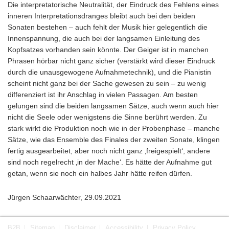
Die interpretatorische Neutralität, der Eindruck des Fehlens eines
inneren Interpretationsdranges bleibt auch bei den beiden
Sonaten bestehen – auch fehlt der Musik hier gelegentlich die
Innenspannung, die auch bei der langsamen Einleitung des
Kopfsatzes vorhanden sein könnte. Der Geiger ist in manchen
Phrasen hörbar nicht ganz sicher (verstärkt wird dieser Eindruck
durch die unausgewogene Aufnahmetechnik), und die Pianistin
scheint nicht ganz bei der Sache gewesen zu sein – zu wenig
differenziert ist ihr Anschlag in vielen Passagen. Am besten
gelungen sind die beiden langsamen Sätze, auch wenn auch hier
nicht die Seele oder wenigstens die Sinne berührt werden. Zu
stark wirkt die Produktion noch wie in der Probenphase – manche
Sätze, wie das Ensemble des Finales der zweiten Sonate, klingen
fertig ausgearbeitet, aber noch nicht ganz ‚freigespielt‘, andere
sind noch regelrecht ‚in der Mache‘. Es hätte der Aufnahme gut
getan, wenn sie noch ein halbes Jahr hätte reifen dürfen.
Jürgen Schaarwächter, 29.09.2021
B2B
Sitemap
Disclaimer
Accessibility
Privacy Policy