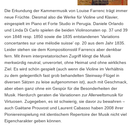
Die Erkundung der Kammermusik von Louise Farrenc trägt immer
neue Früchte. Diesmal also die Werke für Violine und Klavier,
eingespielt im Piano et Forte Studio in Perugia. Daniele Orlando
und Linda Di Carlo spielen die beiden Violinsonaten op. 37 und 39
von 1848 resp. 1850 sowie die 1835 entstandenen 'Variations
concertantes sur une mélodie suisse' op. 20 aus dem Jahr 1835.
Leider stehen sie dem Kompositionsstil Farrencs aber denkbar
fern. Mit ihrem interpretatorischen Zugriff klingt die Musik
merkwürdig neutral, unverortet, ohne Heimat und ohne wirkliches
Ziel. Es wird schön gespielt (auch wenn die Violine im Verhältnis
zu dem gelegentlich fast grob behandelten Steinway-Flügel in
diversen Sätzen zu leise aufgenommen ist), auch mit Geschmack,
aber eben ganz ohne ein Gespür für die Besonderheiten der
Musik. Hierdurch geraten die Variationen zur Allerweltsmusik für
Virtuosen. Zugegeben, es ist schwierig, sie davor zu bewahren –
auch Gaëtane Prouvost und Laurent Cabasso haben 2008 ihrer
Pioniereinspielung mit identischem Repertoire der Musik nicht viel
Eigencharakter geben können.