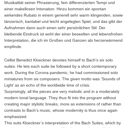
Musikalität seiner Phrasierung, fein differenzierten Tempi und
einer makellosen Intonation. Hinzu kommen ein spontan
wirkendes Rubato in einem generell sehr warm klingenden, sowie
tänzerisch, kantabel und leicht angelegten Spiel, und das gibt der
Aufnahmen dann auch einen sehr persönlichen Stil. Der
bleibende Eindruck ist wohl der einer beseelten und lebensfrohen
Interpretation, die ich im Großen und Ganzen als herzerwärmend
empfinde.
Cellist Benedict Kloeckner devotes himself to Bach’s six solo
suites. He lets each suite be followed by a short contemporary
work. During the Corona pandemic, he had commissioned solo
miniatures from six composers. The given motto was ‘Sounds of
Light’ as an echo of the worldwide time of crisis.
Surprisingly, all the pieces are very melodic and in a moderately
modern tonal language. They thus fit into the program without
creating major stylistic breaks, more as extensions of rather than
contrasts to Bach’s music, whose modernity is thus once again
emphasized.
This suits Kloeckner’s interpretation of the Bach Suites, which by