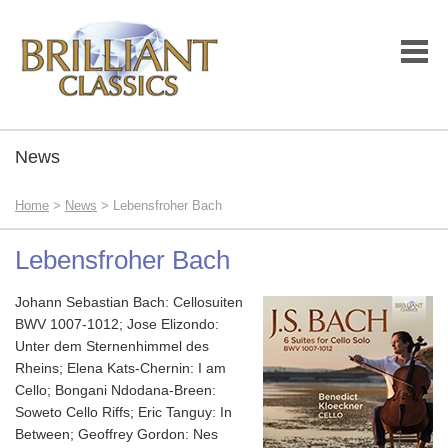
News
Home
>
News
> Lebensfroher Bach
Lebensfroher Bach
Johann Sebastian Bach: Cellosuiten
BWV 1007-1012; Jose Elizondo:
Unter dem Sternenhimmel des
Rheins; Elena Kats-Chernin: I am
Cello; Bongani Ndodana-Breen:
Soweto Cello Riffs; Eric Tanguy: In
Between; Geoffrey Gordon: Nes