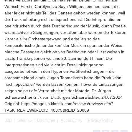
Wunsch Fürstin Carolyne zu Sayn-Wittgenstein neu schuf, die
aber leider nicht als Teil des Ganzen gehört werden können, weil
die Trackaufteilung nicht entsprechend ist. Die Interpretationen
beeindrucken durch tiefe Durchdringung der Musik, durch Poesie
wie machtvolle Steigerungen; vor allem aber werden die Texturen
klarer als im Orchestergewand und erhellen so das
kompositorische ‚Innendenken‘ der Musik in spannender Weise.
Manche Passagen gleich ob von Beethoven oder Liszt weisen in
Liszts Transkriptionen weit ins 20. Jahrhundert hinein. Die
Interpretationen sind vielleicht im Detail nicht ganz so
ausgearbeitet wie in den Hyperion-Veröffentlichungen – die
sorgsame Hand eines klugen Tonmeisters hätte die Produktion
noch ‚epochaler‘ werden lassen können. Howards Einlassungen
zeigen seine tiefe Vertrautheit mit der Materie. Dr. Jürgen
SchaarwächterKritik von Dr. Jürgen Schaarwächter, 24.07.2024
Original: https://magazin.klassik.com/reviews/reviews.cfm?
TASK=REVIEW&RECID=40375&REID=20889
B2B
Sitemap
Disclaimer
Accessibility
Privacy Policy