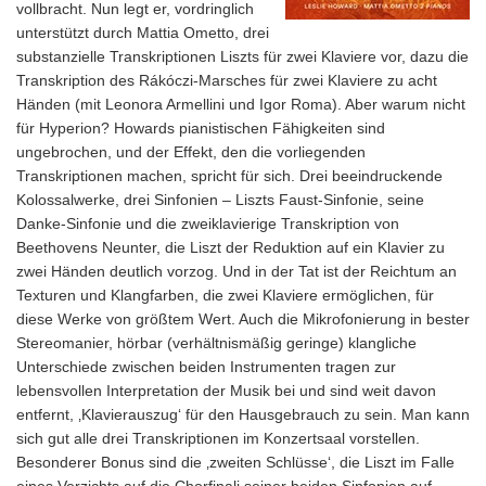
vollbracht. Nun legt er, vordringlich
unterstützt durch Mattia Ometto, drei
substanzielle Transkriptionen Liszts für zwei Klaviere vor, dazu die
Transkription des Rákóczi-Marsches für zwei Klaviere zu acht
Händen (mit Leonora Armellini und Igor Roma). Aber warum nicht
für Hyperion? Howards pianistischen Fähigkeiten sind
ungebrochen, und der Effekt, den die vorliegenden
Transkriptionen machen, spricht für sich. Drei beeindruckende
Kolossalwerke, drei Sinfonien – Liszts Faust-Sinfonie, seine
Danke-Sinfonie und die zweiklavierige Transkription von
Beethovens Neunter, die Liszt der Reduktion auf ein Klavier zu
zwei Händen deutlich vorzog. Und in der Tat ist der Reichtum an
Texturen und Klangfarben, die zwei Klaviere ermöglichen, für
diese Werke von größtem Wert. Auch die Mikrofonierung in bester
Stereomanier, hörbar (verhältnismäßig geringe) klangliche
Unterschiede zwischen beiden Instrumenten tragen zur
lebensvollen Interpretation der Musik bei und sind weit davon
entfernt, ‚Klavierauszug‘ für den Hausgebrauch zu sein. Man kann
sich gut alle drei Transkriptionen im Konzertsaal vorstellen.
Besonderer Bonus sind die ‚zweiten Schlüsse‘, die Liszt im Falle
eines Verzichts auf die Chorfinali seiner beiden Sinfonien auf