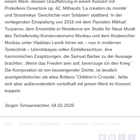
einem Werk, dessen Uraufführung in einem Konzert mit
Prokofievs Ouvertüre op. 42, Milhauds 'La création du monde'
und Stravinskys 'Geschichte vom Soldaten' stattfand. In der
vorliegenden Einspielung von 2016 mit dem Pianisten Mikhail
Turpanov, dem Ensemble-in-Residence am Studio für Neue Musik
des Tschaikovsky-Konservatoriums Moskau und dem Knabenchor
Moskau unter Vladislav Lavrik hören wir – nun in moderner
Tontechnik – Ustvolskayas vollen Einfallsreichtum, ihre
harmonischen Zuspitzungen, die Samuel Barber zu der Aussage
brachten: ‚Wenn das Frieden sein soll, bevorzuge ich den Krieg.‘
Die Komposition ist von bezwingender Dichte, ist deutlich
avantgardistischer als etwa Brittens 'Children‘s Crusade', ließe
sich aber außerordentlich vorteilhaft mit jenem Werk im Konzert
koppeln.
Jürgen Schaarwächter, 04.02.2020
B2B
Sitemap
Disclaimer
Accessibility
Privacy Policy