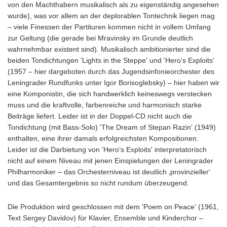
von den Machthabern musikalisch als zu eigenständig angesehen
wurde), was vor allem an der deplorablen Tontechnik liegen mag
– viele Finessen der Partituren kommen nicht in vollem Umfang
zur Geltung (die gerade bei Mravinsky im Grunde deutlich
wahrnehmbar existent sind). Musikalisch ambitionierter sind die
beiden Tondichtungen 'Lights in the Steppe' und 'Hero‘s Exploits'
(1957 – hier dargeboten durch das Jugendsinfonieorchester des
Leningrader Rundfunks unter Igor Borisoglebsky) – hier haben wir
eine Komponistin, die sich handwerklich keineswegs verstecken
muss und die kraftvolle, farbenreiche und harmonisch starke
Beiträge liefert. Leider ist in der Doppel-CD nicht auch die
Tondichtung (mit Bass-Solo) 'The Dream of Stepan Razin' (1949)
enthalten, eine ihrer damals erfolgreichsten Kompositionen.
Leider ist die Darbietung von 'Hero‘s Exploits' interpretatorisch
nicht auf einem Niveau mit jenen Einspielungen der Leningrader
Philharmoniker – das Orchesterniveau ist deutlich ‚provinzieller‘
und das Gesamtergebnis so nicht rundum überzeugend.
Die Produktion wird geschlossen mit dem 'Poem on Peace' (1961,
Text Sergey Davidov) für Klavier, Ensemble und Kinderchor –