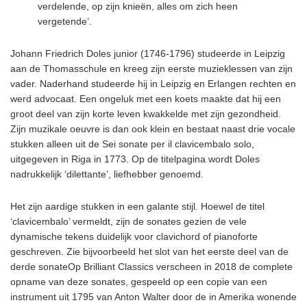
verdelende, op zijn knieën, alles om zich heen
vergetende’.
Johann Friedrich Doles junior (1746-1796) studeerde in Leipzig
aan de Thomasschule en kreeg zijn eerste muzieklessen van zijn
vader. Naderhand studeerde hij in Leipzig en Erlangen rechten en
werd advocaat. Een ongeluk met een koets maakte dat hij een
groot deel van zijn korte leven kwakkelde met zijn gezondheid.
Zijn muzikale oeuvre is dan ook klein en bestaat naast drie vocale
stukken alleen uit de
Sei sonate per il clavicembalo solo,
uitgegeven in Riga in 1773. Op de titelpagina wordt Doles
nadrukkelijk ‘dilettante’, liefhebber genoemd.
Het zijn aardige stukken in een galante stijl. Hoewel de titel
‘clavicembalo’ vermeldt, zijn de sonates gezien de vele
dynamische tekens duidelijk voor clavichord of pianoforte
geschreven. Zie bijvoorbeeld het slot van het eerste deel van de
derde sonateOp Brilliant Classics verscheen in 2018 de complete
opname van deze sonates, gespeeld op een copie van een
instrument uit 1795 van Anton Walter door de in Amerika wonende