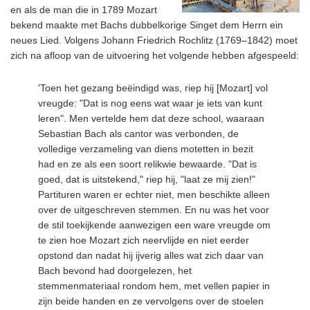
en als de man die in 1789 Mozart
bekend maakte met Bachs dubbelkorige
Singet dem Herrn ein
neues Lied. Volgens Johann Friedrich Rochlitz (1769–1842) moet
zich na afloop van de uitvoering het volgende hebben afgespeeld:
'Toen het gezang beëindigd was, riep hij [Mozart] vol
vreugde: "Dat is nog eens wat waar je iets van kunt
leren". Men vertelde hem dat deze school, waaraan
Sebastian Bach als cantor was verbonden, de
volledige verzameling van diens motetten in bezit
had en ze als een soort relikwie bewaarde. "Dat is
goed, dat is uitstekend," riep hij, "laat ze mij zien!"
Partituren waren er echter niet, men beschikte alleen
over de uitgeschreven stemmen. En nu was het voor
de stil toekijkende aanwezigen een ware vreugde om
te zien hoe Mozart zich neervlijde en niet eerder
opstond dan nadat hij ijverig alles wat zich daar van
Bach bevond had doorgelezen, het
stemmenmateriaal rondom hem, met vellen papier in
zijn beide handen en ze vervolgens over de stoelen