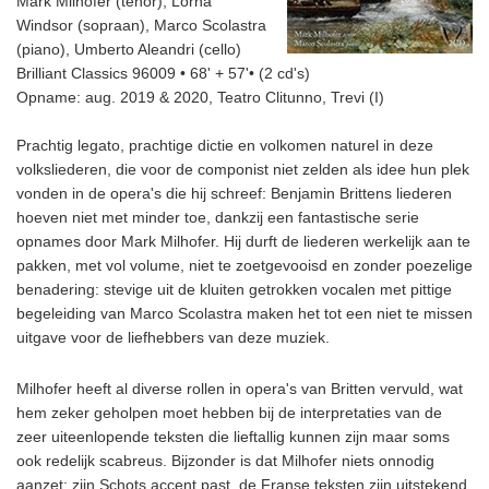
Mark Milhofer (tenor), Lorna
Windsor (sopraan), Marco Scolastra
(piano), Umberto Aleandri (cello)
Brilliant Classics 96009 • 68' + 57'• (2 cd's)
Opname: aug. 2019 & 2020, Teatro Clitunno, Trevi (I)
Prachtig legato, prachtige dictie en volkomen naturel in deze
volksliederen, die voor de componist niet zelden als idee hun plek
vonden in de opera's die hij schreef: Benjamin Brittens liederen
hoeven niet met minder toe, dankzij een fantastische serie
opnames door Mark Milhofer. Hij durft de liederen werkelijk aan te
pakken, met vol volume, niet te zoetgevooisd en zonder poezelige
benadering: stevige uit de kluiten getrokken vocalen met pittige
begeleiding van Marco Scolastra maken het tot een niet te missen
uitgave voor de liefhebbers van deze muziek.
Milhofer heeft al diverse rollen in opera's van Britten vervuld, wat
hem zeker geholpen moet hebben bij de interpretaties van de
zeer uiteenlopende teksten die lieftallig kunnen zijn maar soms
ook redelijk scabreus. Bijzonder is dat Milhofer niets onnodig
aanzet: zijn Schots accent past, de Franse teksten zijn uitstekend