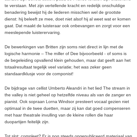
te verstaan. Met zijn vertellende kracht en redelijk onschuldige
benadering bewijst hij de liederen misschien wel de grootste
dienst: hij beleeft ze mee, doet niet alsof hij al weet wat er komen
gaat. Dat maakt de luisteraar ook onbevangen en zorgt voor een
meeslepende luisterervaring.
De bewerkingen van Britten zijn soms niet direct in lijn met de
logische harmonie – The miller of Dee bijvoorbeeld - of soms is
de begeleiding opvallend klein gehouden, maar dat geeft aan het
totaalresultaat tegelijk veel variatie; het was zeker geen
standaardklusje voor de componist!
De bijdrage van cellist Umberto Aleandri in het lied The stream in
the valley is niet geheel op hetzelfde niveau als van de zanger en
pianist. Ook sopraan Lorna Windsor presteert vocaal gezien niet
optimaal in de twee duetten, maar zij kan dat goed compenseren
met haar theatrale invulling van de kleine rollen die haar
duopartijen feitelijk zijn.
Tot slot: compleet? Er is nog steeds ongepubliceerd materiaal van