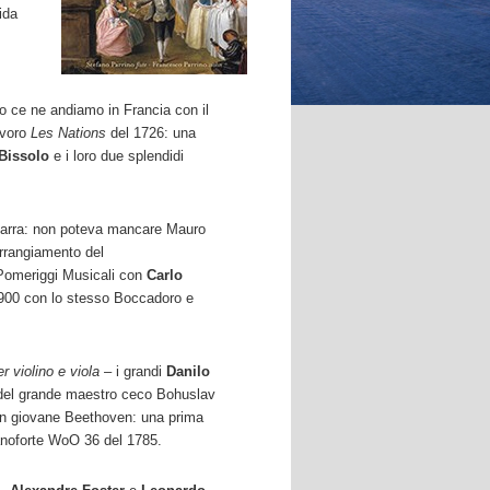
ida
o ce ne andiamo in Francia con il
avoro
Les Nations
del 1726: una
Bissolo
e i loro due splendidi
itarra: non poteva mancare Mauro
arrangiamento del
Pomeriggi Musicali con
Carlo
'900 con lo stesso Boccadoro e
r violino e viola
– i grandi
Danilo
 del grande maestro ceco Bohuslav
 un giovane Beethoven: una prima
ianoforte WoO 36 del 1785.