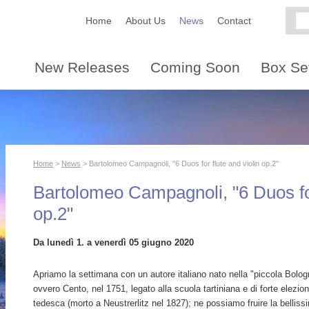
Home
About Us
News
Contact
New Releases
Coming Soon
Box Se
Home
>
News
> Bartolomeo Campagnoli, "6 Duos for flute and violin op.2"
Bartolomeo Campagnoli, "6 Duos for
op.2"
Da lunedì 1. a venerdì 05 giugno 2020
Apriamo la settimana con un autore italiano nato nella "piccola Bolog
ovvero Cento, nel 1751, legato alla scuola tartiniana e di forte elezio
tedesca (morto a Neustrerlitz nel 1827); ne possiamo fruire la belliss