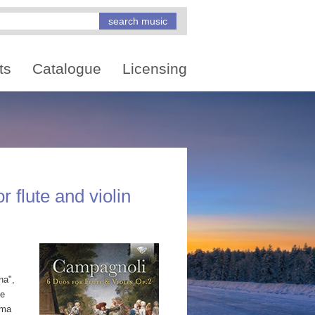
ts
Catalogue
Licensing
 flute and violin
na",
ne
ima