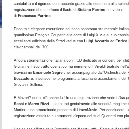
cantabilità e il rigoroso contrappunto grazie alle ricerche e alla splend
registrazione che ci offrono il flauto di
Stefano Parrino
e il violino
di
Francesco Parrino
.
Dopo tale elegante escursione nel ricco panorama strumentale italian
grandissimo François Couperin alla corte di Luigi XIV e al suo capol
eccellente edizione della Stradivarius con
Luigi Accardo
ed
Enrico 
clavicembali del '700.
Ancora strumentazione italiana con il CD dedicato ai concerti per ch
Giuliani
e il suo tratto operistico ma nemmeno il Vivaldi teatrale nell'
bravissimo
Emanuele Segre
che, accompagnato dall'Orchestra dei 
Boccadoro
, inserisce nel programma affascinanti accostamenti del 
Giovanni Sollima.
E Mozart? certo, c'è anche lui! In una registrazione che vede i
Duo pe
Rossi
e
Marco Rizzi
– accostati genialmente alle sonorità magiche
Martinu: una straordinaria proposta di LimenMusic. Per concludere,
registrazione assoluta su strumenti d'epoca dei suoi Quartetti con p