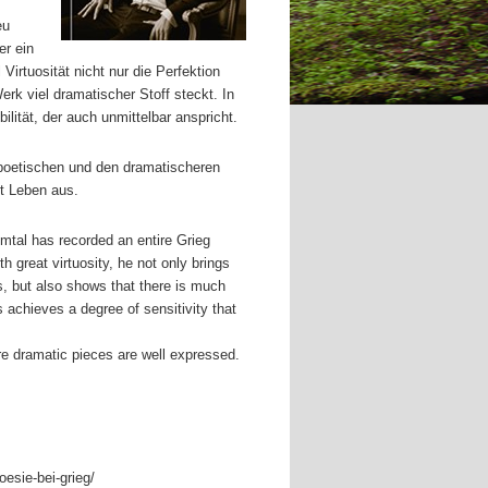
eu
er ein
Virtuosität nicht nur die Perfektion
rk viel dramatischer Stoff steckt. In
lität, der auch unmittelbar anspricht.
poetischen und den dramatischeren
it Leben aus.
mtal has recorded an entire Grieg
h great virtuosity, he not only brings
s, but also shows that there is much
achieves a degree of sensitivity that
re dramatic pieces are well expressed.
oesie-bei-grieg/