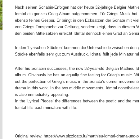
Nach seinen Scriabin-Erfolgen hat der heute 32-jährige Belgier Mathi
Idmtal ein ganzes Grieg-Album aufgenommen. Für Griegs Musik hat 
ebenso feines Gespür. Er bringt in den Ecksätzen der Sonate mit viel 
von Griegs Tonsprache zur Geltung, sondern zeigt, dass in diesem We
den beiden Mittelsätzen erreicht Idmtal dennoch einen Grad an Sensibi
In den ‘Lyrischen Stücken’ kommen die Unterschiede zwischen den 
Stücke ebenfalls sehr gut zum Ausdruck. Idmtal füllt jede Miniatur m
After his Scriabin successes, the now 32-year-old Belgian Mathieu Id
album. Obviously he has an equally fine feeling for Grieg’s music. Wit
out the perfection of Grieg’s music in the Sonata’s corner movement
drama in this work. In the two middle movements, Idmtal nonetheless 
is also immediately appealing.
In the ‘Lyrical Pieces’ the differences between the poetic and the mo
Idmtal fills each miniature with life.
Original review: https://www.pizzicato.lu/matthieu-idmtal-drama-und-p