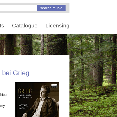
ts
Catalogue
Licensing
 bei Grieg
thieu
Remy