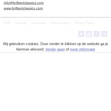
info@brilliantclassics.com
www.brilliantclassics.com
B2B
Sitemap
Disclaimer
Accessibility
Privacy Policy
Wij gebruiken cookies. Door verder te klikken op de website ga je
hiermee akkoord.
Verder gaan
of
meer informatie