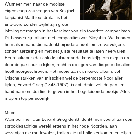
Wanneer men naar de mooiste
eigenschap zou vragen van Belgisch
toppianist Matthieu Idmtal, is het
antwoord zonder twijfel zijn grote
inlevingsvermogen in het karakter van zijn favoriete componisten.
Dit bewees zijn album met composities van Skryabin. We kennen
hem als iemand die nadenkt bij iedere noot, om ze vervolgens
zonder aarzeling en met het juiste resultaat te laten neervallen.
Het resultaat is dat ook de luisteraar de kans krijgt om diep in en
door de partituur te kijken, recht in de ogen van diegene die alles
heeft neergeschreven. Het mooie aan dit nieuwe album, vol
lyrische stukken van misschien wel de beroemdste Noor aller
tijden, Edvard Grieg (1843-1907), is dat Idmtal zelf de pen ter
hand nam om duiding te geven in het begeleidende boekje. Alles
is op en top persoonlijk.
Meer
Wanneer men aan Edvard Grieg denkt, denkt men vooral aan een
sprookjesachtige wereld ergens in het hoge Noorden, aan
wezentjes die ronddwalen, trollen die uit holletjes komen en elfjes