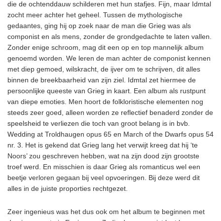
die de ochtenddauw schilderen met hun stafjes. Fijn, maar Idmtal
zocht meer achter het geheel. Tussen de mythologische
gedaantes, ging hij op zoek naar de man die Grieg was als
componist en als mens, zonder de grondgedachte te laten vallen.
Zonder enige schroom, mag dit een op en top mannelijk album
genoemd worden. We leren de man achter de componist kennen
met diep gemoed, wilskracht, de ijver om te schrijven, dit alles
binnen de breekbaarheid van zijn ziel. Idmtal zet hiermee de
persoonlijke queeste van Grieg in kaart. Een album als rustpunt
van diepe emoties. Men hoort de folkloristische elementen nog
steeds zeer goed, alleen worden ze reflectief benaderd zonder de
speelsheid te verliezen die toch van groot belang is in bvb.
Wedding at Troldhaugen opus 65 en March of the Dwarfs opus 54
nr. 3. Het is gekend dat Grieg lang het verwijt kreeg dat hij ‘te
Noors’ zou geschreven hebben, wat na zijn dood zijn grootste
troef werd. En misschien is daar Grieg als romanticus wel een
beetje verloren gegaan bij veel opvoeringen. Bij deze werd dit
alles in de juiste proporties rechtgezet.
Zeer ingenieus was het dus ook om het album te beginnen met