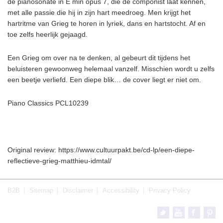
de pianosonate in E min opus 7, die de componist laat kennen,
met alle passie die hij in zijn hart meedroeg. Men krijgt het
hartritme van Grieg te horen in lyriek, dans en hartstocht. Af en
toe zelfs heerlijk gejaagd.
Een Grieg om over na te denken, al gebeurt dit tijdens het
beluisteren gewoonweg helemaal vanzelf. Misschien wordt u zelfs
een beetje verliefd. Een diepe blik… de cover liegt er niet om.
Piano Classics PCL10239
Original review: https://www.cultuurpakt.be/cd-lp/een-diepe-
reflectieve-grieg-matthieu-idmtal/
B2B
Sitemap
Disclaimer
Accessibility
Privacy Policy