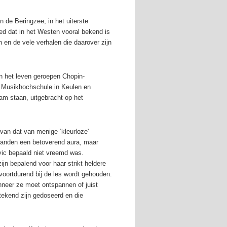
n de Beringzee, in het uiterste
ed dat in het Westen vooral bekend is
en de vele verhalen die daarover zijn
in het leven geroepen Chopin-
e Musikhochschule in Keulen en
am staan, uitgebracht op het
 van dat van menige ‘kleurloze'
r handen een betoverend aura, maar
evic bepaald niet vreemd was.
zijn bepalend voor haar strikt heldere
voortdurend bij de les wordt gehouden.
anneer ze moet ontspannen of juist
tekend zijn gedoseerd en die