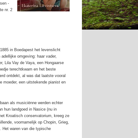
sen -
e nr. 2
1885 in Boedapest het levenslicht
adellijke omgeving: haar vader,
r, Lila Vay de Vaya, een Hongaarse
 bedje terechtkwam en het beste
rd ontdekt, al was dat laatste vooral
e moeder, een uitstekende pianist en
opbaan als musiciënne werden echter
an hun landgoed in Nasice (nu in
het Kroatisch conservatorium, kreeg ze
llende, voornamelijk op Chopin, Grieg,
 Het waren van die typische