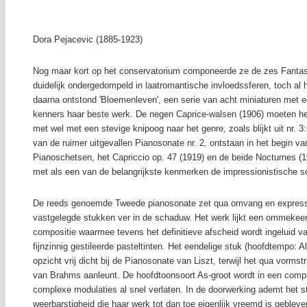
Dora Pejacevic (1885-1923)
Nog maar kort op het conservatorium componeerde ze de zes Fantas
duidelijk ondergedompeld in laatromantische invloedssferen, toch al 
daarna ontstond 'Bloemenleven', een serie van acht miniaturen met ee
kenners haar beste werk. De negen Caprice-walsen (1906) moeten he
met wel met een stevige knipoog naar het genre, zoals blijkt uit nr. 3
van de ruimer uitgevallen Pianosonate nr. 2, ontstaan in het begin van
Pianoschetsen, het Capriccio op. 47 (1919) en de beide Nocturnes (1
met als een van de belangrijkste kenmerken de impressionistische schr
De reeds genoemde Tweede pianosonate zet qua omvang en expressie
vastgelegde stukken ver in de schaduw. Het werk lijkt een ommekeer i
compositie waarmee tevens het definitieve afscheid wordt ingeluid va
fijnzinnig gestileerde pasteltinten. Het eendelige stuk (hoofdtempo: All
opzicht vrij dicht bij de Pianosonate van Liszt, terwijl het qua vorm
van Brahms aanleunt. De hoofdtoonsoort As-groot wordt in een comple
complexe modulaties al snel verlaten. In de doorwerking ademt het st
weerbarstigheid die haar werk tot dan toe eigenlijk vreemd is gebleve