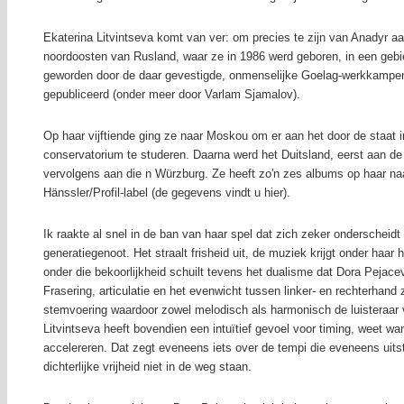
Ekaterina Litvintseva komt van ver: om precies te zijn van Anadyr aa
noordoosten van Rusland, waar ze in 1986 werd geboren, in een gebi
geworden door de daar gevestigde, onmenselijke Goelag-werkkampen 
gepubliceerd (onder meer door Varlam Sjamalov).
Op haar vijftiende ging ze naar Moskou om er aan het door de staat 
conservatorium te studeren. Daarna werd het Duitsland, eerst aan d
vervolgens aan die n Würzburg. Ze heeft zo'n zes albums op haar na
Hänssler/Profil-label (de gegevens vindt u hier).
Ik raakte al snel in de ban van haar spel dat zich zeker onderscheidt
generatiegenoot. Het straalt frisheid uit, de muziek krijgt onder haa
onder die bekoorlijkheid schuilt tevens het dualisme dat Dora Pejac
Frasering, articulatie en het evenwicht tussen linker- en rechterhand 
stemvoering waardoor zowel melodisch als harmonisch de luisteraar 
Litvintseva heeft bovendien een intuïtief gevoel voor timing, weet w
accelereren. Dat zegt eveneens iets over de tempi die eveneens uits
dichterlijke vrijheid niet in de weg staan.