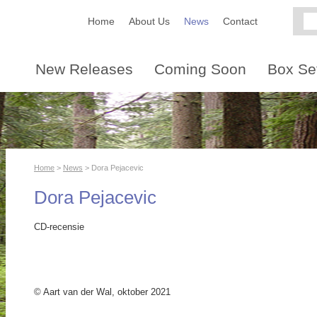
Home
About Us
News
Contact
New Releases
Coming Soon
Box Se
Home
>
News
> Dora Pejacevic
Dora Pejacevic
CD-recensie
© Aart van der Wal, oktober 2021