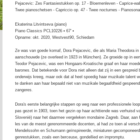
Pejacevic: Zes Fantasiestukken op. 17 - Bloemenleven - Caprice-wal
Twee pianoschetsen - Capriccio op. 47 - Twee nocturnes - Pianosonat
Ekaterina Litvintseva (piano)
Piano Classics PCL10226 • 67' •
Opname: okt. 2020, Westvest90, Schiedam
Ze was van goede komaf, Dora Pejacevic, die als Maria Theodora in 
aanschouwde (ze overleed in 1923 in München). Ze groeide op in een 
Teodor Pejacevic, was een Hongaars-Kroatische graaf en haar moede
barones. Dat betekende voor Dora niet alleen dat zij in een gespreid
onderwijs kreeg, maar ook dat al heel spoedig haar muzikale talent we
te danken aan haar bepaald niet van muzikale begaafdheid gespeend
zangeres.
Dora's eerste belangrijke stappen op weg naar een professionele lo
pas gezet in 1903, toen het gezin op haar achttiende was verhuisd v
Slovenië) naar het daarmee vergeleken mondaine Zagreb. Daar, aan 
les van de meest gerenommeerde docenten, al had ze toen al verschi
Mendelssohn en Schumann geïnspireerde, miniaturen gecomponeerd.
genrestukken, zoals een berceuse, gondellied en impromptu.