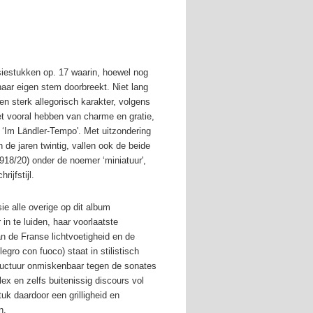
iestukken op. 17 waarin, hoewel nog
haar eigen stem doorbreekt. Niet lang
n sterk allegorisch karakter, volgens
t vooral hebben van charme en gratie,
: ‘Im Ländler-Tempo'. Met uitzondering
 de jaren twintig, vallen ook de beide
918/20) onder de noemer ‘miniatuur',
ijfstijl.
 alle overige op dit album
n te luiden, haar voorlaatste
n de Franse lichtvoetigheid en de
egro con fuoco) staat in stilistisch
structuur onmiskenbaar tegen de sonates
x en zelfs buitenissig discours vol
uk daardoor een grilligheid en
n.